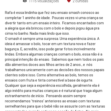
1115
visualizações
2
curtidas
Rafa é essa lindinha que fez seu ensaio smash conosco ao
completar 1 aninho de idade. Poucas vezes vi uma criança se
divertir tanto em um ensaio inteiro. Ficamos encantados com
a alegria que ela brincou com o bolo e depois jogou água pra
cima no banho. Nada mais lindo que isso.
O smash é sempre uma surpresa. Uma experiência única. A
ideia é amassar o bolo, tocar em um textura nova e fazer
bagunça. E, acredite, isso pode gerar fotos incrivelmente
lindas. Embora algumas crianças comam o bolo, essa não é a
principal intenção do ensaio. Sabemos que nem todos os pais
dão alimentos doces aos filhos antes de 2 anos , e nós
trabalhamos unicamente com as decisões dos nossos papais
clientes sobre isso. Como alternativa ao bolo, temos os
ensaios com fruta e tinta comestível a base de iogurte.
Qualquer que seja a experiência escolhida, geralmente ela é
algo inédito para muitas crianças e é natural que traga algum
estranhamento de início. Pensando assim sempre
recomendamos 'treinos' anteriores ao ensaio com texturas
semelhantes para que o bebê não se assuste com as texturas