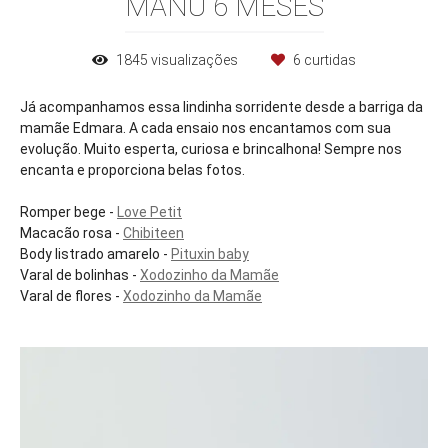
MANU 6 MESES
1845
visualizações
6
curtidas
Já acompanhamos essa lindinha sorridente desde a barriga da
mamãe Edmara. A cada ensaio nos encantamos com sua
evolução. Muito esperta, curiosa e brincalhona! Sempre nos
encanta e proporciona belas fotos.
Romper bege -
Love Petit
Macacão rosa -
Chibiteen
Body listrado amarelo -
Pituxin baby
Varal de bolinhas -
Xodozinho da Mamãe
Varal de flores -
Xodozinho da Mamãe