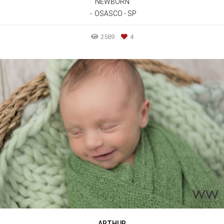
NEWBORN
OSASCO - SP
2589
4
ARTHUR