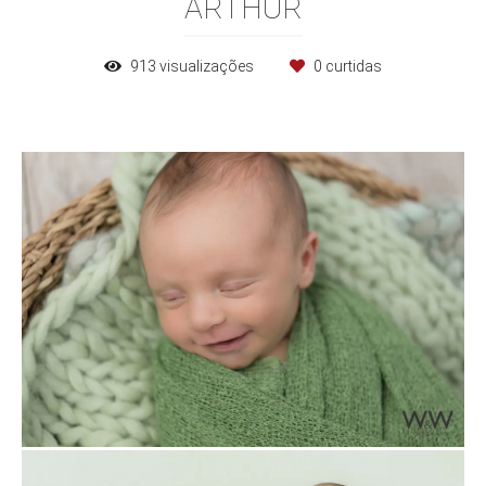
ARTHUR
913
visualizações
0
curtidas