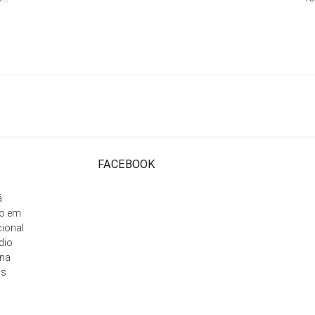
FACEBOOK
á
ão em
cional
dio
 na
is