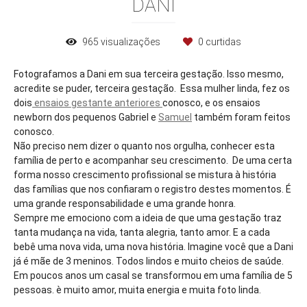
DANI
965
visualizações
0
curtidas
Fotografamos a Dani em sua terceira gestação. Isso mesmo,
acredite se puder, terceira gestação. Essa mulher linda, fez os
dois
ensaios gestante anteriores
conosco, e os ensaios
newborn dos pequenos Gabriel e
Samuel
também foram feitos
conosco.
Não preciso nem dizer o quanto nos orgulha, conhecer esta
família de perto e acompanhar seu crescimento. De uma certa
forma nosso crescimento profissional se mistura à história
das famílias que nos confiaram o registro destes momentos. É
uma grande responsabilidade e uma grande honra.
Sempre me emociono com a ideia de que uma gestação traz
tanta mudança na vida, tanta alegria, tanto amor. E a cada
bebê uma nova vida, uma nova história. Imagine você que a Dani
já é mãe de 3 meninos. Todos lindos e muito cheios de saúde.
Em poucos anos um casal se transformou em uma família de 5
pessoas. è muito amor, muita energia e muita foto linda.