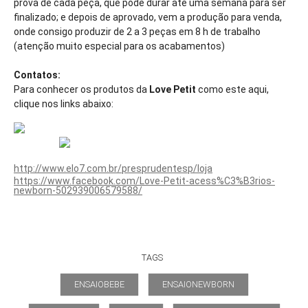
prova de cada peça, que pode durar até uma semana para ser
finalizado; e depois de aprovado, vem a produção para venda,
onde consigo produzir de 2 a 3 peças em 8 h de trabalho
(atenção muito especial para os acabamentos)
Contatos:
Para conhecer os produtos da
Love Petit
como este aqui,
clique nos links abaixo:
http://www.elo7.com.br/presprudentesp/loja
https://www.facebook.com/Love-Petit-acess%C3%B3rios-
newborn-502939006579588/
TAGS
ENSAIOBEBE
ENSAIONEWBORN