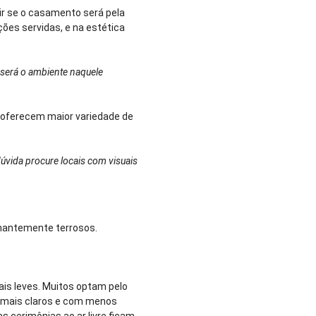
ir se o casamento será pela
ções servidas, e na estética
o será o ambiente naquele
 oferecem maior variedade de
dúvida procure locais com visuais
inantemente terrosos.
ais leves. Muitos optam pelo
r mais claros e com menos
s cerimônias ao ar livre ficam