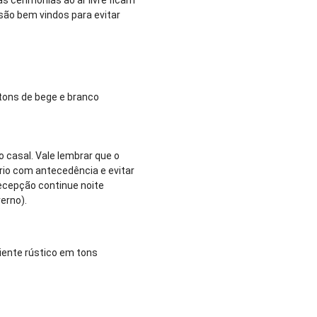
 são bem vindos para evitar
 tons de bege e branco
o casal. Vale lembrar que o
ário com antecedência e evitar
recepção continue noite
erno).
iente rústico em tons