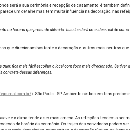
 onde será a sua cerimônia e recepção de casamento é também defin
o parece um detalhe mas tem muita influência na decoração, nas refei
ento no horário que pretende utilizá-lo. Isso lhe dará uma ideia real de com
icos que direcionam bastante a decoração e outros mais neutros que
quer, fica mais fácil escolher o local com foco mais direcionado. Se tiver 
is concreta dessas diferenças.
fejournal.com.br/
)- São Paulo - SP. Ambiente rústico em tons predom
suave e o clima tende a ser mais ameno. As refeições tendem a ser m
ndendo do horário da cerimônia. Os trajes dos convidados podem se
dem ser mais despojadas, campestres, a decoração rústica cai bem e a