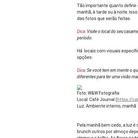
Tão importante quanto definir
manhã, à tarde ou à noite. Iss
das fotos que serão feitas.
Dica:
Visite o local do seu casam
período.
Há locais com visuais específ
opções.
Dica:
Se você tem em mente o que 
diferentes para ter uma visão ma
Foto: W&W Fotografia
Local: Café Journal (
https://ca
Luz: Ambiente interno, manhã
Pela manhã bem cedo, a luz é 
brunch outros por almoço depe
glamour e brilho. As flores po