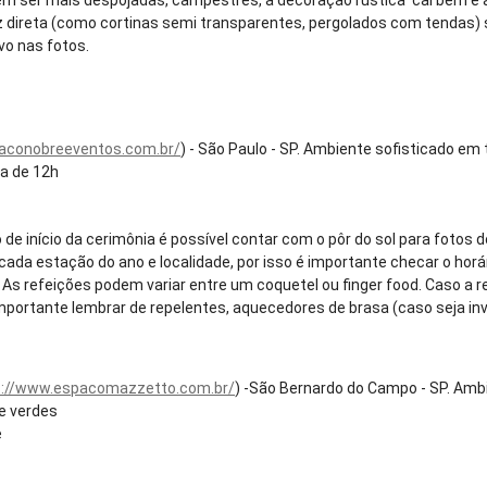
luz direta (como cortinas semi transparentes, pergolados com tendas)
vo nas fotos.
conobreeventos.com.br/
) - São Paulo - SP. Ambiente sofisticado em
ta de 12h
de início da cerimônia é possível contar com o pôr do sol para fotos d
cada estação do ano e localidade, por isso é importante checar o hor
.. As refeições podem variar entre um coquetel ou finger food. Caso a 
 importante lembrar de repelentes, aquecedores de brasa (caso seja inv
s://www.espacomazzetto.com.br/
) -São Bernardo do Campo - SP. Amb
e verdes
e