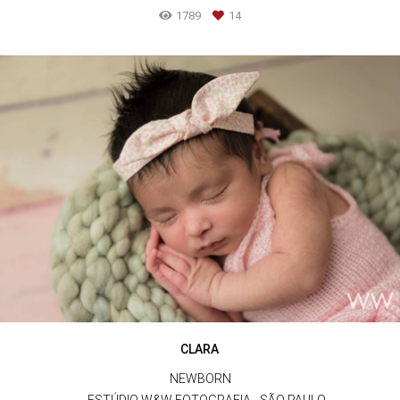
1789
14
CLARA
NEWBORN
ESTÚDIO W&W FOTOGRAFIA - SÃO PAULO